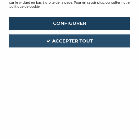
sur le widget en bas à droite de la page. Pour en savoir plus, consulter notre
politique de cookie.
CONFIGURER
ACCEPTER TOUT
OCAI
Code produit :
211286
| Réf. interne :
209711
MANCHON OCRYL 8MM
110MM CLIP
Soyez le premier à donner votre avis !