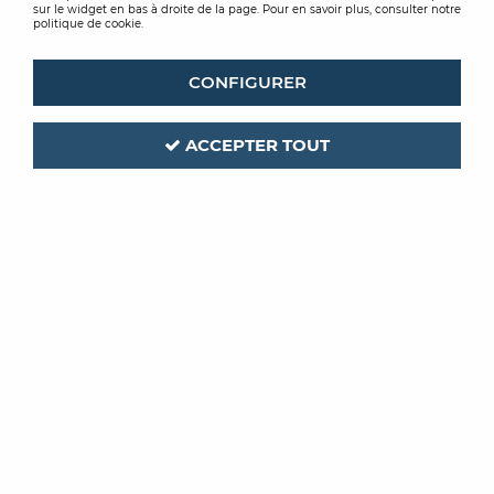
sur le widget en bas à droite de la page. Pour en savoir plus, consulter notre
politique de cookie.
CONFIGURER
ACCEPTER TOUT
LIBERTY
Code produit :
429665
| Réf. interne :
677307
LIBERTY ORIGINAL 55
LVT V4 WARM OAK 18X120 2,16M2