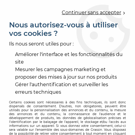
0
Continuer sans accepter
Nous autorisez-vous à utiliser
vos cookies ?
Accueil
>
REVÊTEMENT DE SOL
>
SOL VINYLE MODULAIRE, LVT, LLT
>
SYSTÈME PLOMBANT
Ils nous seront utiles pour :
>
LIBERTY ORIGINAL 55
Améliorer l'interface et les fonctionnalités du
site
Mesurer les campagnes marketing et
proposer des mises à jour sur nos produits
Gérer l'authentification et surveiller les
erreurs techniques
Certains cookies sont nécessaires à des fins techniques, ils sont donc
dispensés de consentement. D'autres, non obligatoires, peuvent être
utilisés pour la personnalisation des annonces et du contenu, la mesure
des annonces et du contenu, la connaissance de l'audience et le
développement de produits, les données de géolocalisation précises et
l'identification par le balayage de l'appareil, le stockage et/ou l'accès aux
informations sur un appareil. Si vous donnez votre consentement, celui-ci
sera valable sur l’ensemble des sous-domaines de Grassin. Vous disposez
de la possibilité de retirer votre consentement à tout moment en cliquant