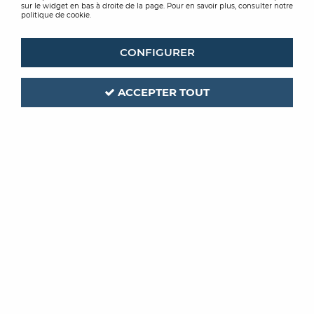
sur le widget en bas à droite de la page. Pour en savoir plus, consulter notre
politique de cookie.
CONFIGURER
ACCEPTER TOUT
LEVIS
Code produit :
195958
LAKLEVIS LUX
LAQUE TEINTEE W 2,5L
Soyez le premier à donner votre avis !