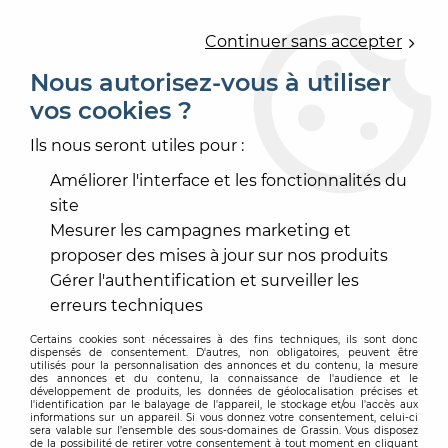
0
Continuer sans accepter
Nous autorisez-vous à utiliser
vos cookies ?
Accueil
>
PEINTURE
>
PEINTURE INTÉRIEURE
>
PRIMAIRE D'ACCROCHAGE
Ils nous seront utiles pour :
PRIMAIRE D'ACCROCHAGE
Améliorer l'interface et les fonctionnalités du
site
Mesurer les campagnes marketing et
proposer des mises à jour sur nos produits
Gérer l'authentification et surveiller les
TRIER & FILTRER
erreurs techniques
Certains cookies sont nécessaires à des fins techniques, ils sont donc
dispensés de consentement. D'autres, non obligatoires, peuvent être
7 articles sur
7
utilisés pour la personnalisation des annonces et du contenu, la mesure
des annonces et du contenu, la connaissance de l'audience et le
développement de produits, les données de géolocalisation précises et
l'identification par le balayage de l'appareil, le stockage et/ou l'accès aux
informations sur un appareil. Si vous donnez votre consentement, celui-ci
sera valable sur l’ensemble des sous-domaines de Grassin. Vous disposez
-20 %
de la possibilité de retirer votre consentement à tout moment en cliquant