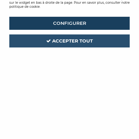
sur le widget en bas à droite de la page. Pour en savoir plus, consulter notre
politique de cookie.
CONFIGURER
ACCEPTER TOUT
ST LUC
LEVIS
PRIMUS ACCROCH
LEVIS FIX ISOL
ISOL 45
À partir de
À partir de
58,60 € TTC / L
46,75 € TTC / L
VOIR LE PRODUIT
VOIR LE PRODUIT
-20 %