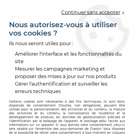
0
Continuer sans accepter
Nous autorisez-vous à utiliser
vos cookies ?
Accueil
>
PEINTURE
>
PEINTURE ENDUIT FAÇADE
>
ISOLATION ITE
>
ISOLANT PSE BORD DROIT GRIS TH31
Ils nous seront utiles pour :
Améliorer l'interface et les fonctionnalités du
site
Mesurer les campagnes marketing et
proposer des mises à jour sur nos produits
Gérer l'authentification et surveiller les
erreurs techniques
Certains cookies sont nécessaires à des fins techniques, ils sont donc
dispensés de consentement. D'autres, non obligatoires, peuvent être
utilisés pour la personnalisation des annonces et du contenu, la mesure
des annonces et du contenu, la connaissance de l'audience et le
développement de produits, les données de géolocalisation précises et
l'identification par le balayage de l'appareil, le stockage et/ou l'accès aux
informations sur un appareil. Si vous donnez votre consentement, celui-ci
sera valable sur l’ensemble des sous-domaines de Grassin. Vous disposez
de la possibilité de retirer votre consentement à tout moment en cliquant