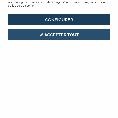
sur le widget en bas à droite de la page. Pour en savoir plus, consulter notre
politique de cookie.
CONFIGURER
ACCEPTER TOUT
PRB
Code produit :
198737
ISOLANT PSE BORD DROIT
GRIS TH31
600X1200 50MM 7,20M2
Soyez le premier à donner votre avis !