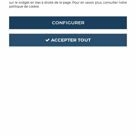
sur le widget en bas à droite de la page. Pour en savoir plus, consulter notre
politique de cookie.
CONFIGURER
ACCEPTER TOUT
GUITTET
Code produit :
349898
GUIOFIX
FIXATEUR 15L
Soyez le premier à donner votre avis !