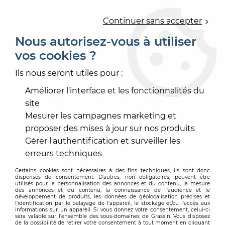
0
Continuer sans accepter
Nous autorisez-vous à utiliser
vos cookies ?
Accueil
>
OUTILLAGE
>
ÉQUIPEMENT PROTECTION EPI
>
ÉQUIPEMENT DE PROTECTION INDIVIDUEL EPI
>
Ils nous seront utiles pour :
GENOUILLERES PRO GEL CONFORT
Améliorer l'interface et les fonctionnalités du
site
Mesurer les campagnes marketing et
proposer des mises à jour sur nos produits
Gérer l'authentification et surveiller les
erreurs techniques
Certains cookies sont nécessaires à des fins techniques, ils sont donc
dispensés de consentement. D'autres, non obligatoires, peuvent être
utilisés pour la personnalisation des annonces et du contenu, la mesure
des annonces et du contenu, la connaissance de l'audience et le
développement de produits, les données de géolocalisation précises et
l'identification par le balayage de l'appareil, le stockage et/ou l'accès aux
informations sur un appareil. Si vous donnez votre consentement, celui-ci
sera valable sur l’ensemble des sous-domaines de Grassin. Vous disposez
de la possibilité de retirer votre consentement à tout moment en cliquant