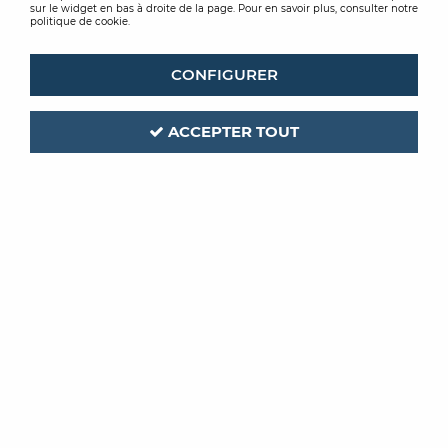
sur le widget en bas à droite de la page. Pour en savoir plus, consulter notre
politique de cookie.
CONFIGURER
ACCEPTER TOUT
OCAI
Code produit :
305959
GENOUILLERES PRO GEL
CONFORT
PAIRE
Soyez le premier à donner votre avis !
PRIX PUBLIC