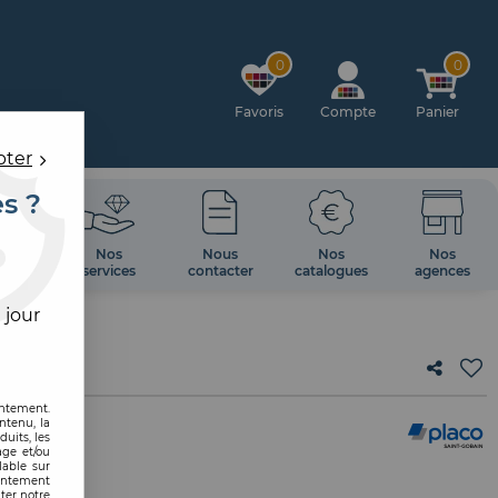
0
0
Favoris
Compte
Panier
pter
es ?
OIRES
Nos
Nous
Nos
Nos
 MUR
services
contacter
catalogues
agences
 jour
entement.
ntenu, la
uits, les
age et/ou
lable sur
sentement
ter notre