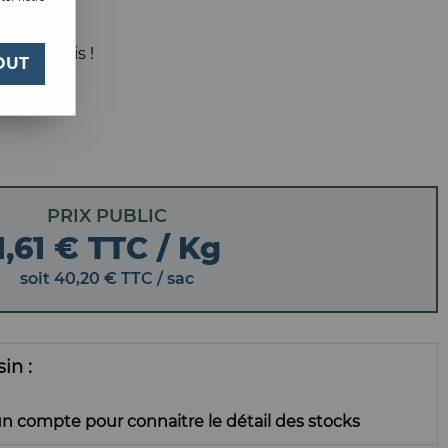
 votre avis !
OUT
PRIX PUBLIC
1,61 € TTC / Kg
soit
40
,
20
€
TTC
/ sac
ssin
n compte pour connaitre le détail des stocks