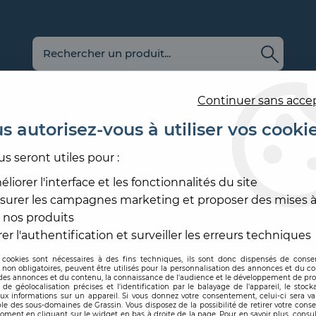
Continuer sans acce
s autorisez-vous à utiliser vos cooki
us seront utiles pour :
E
REVÊTEMENT
OUTILLAGE
PRODUITS DE
ACCESS
MURAL
ET MATÉRIEL
MISE EN ŒUVRE
SOL ET
liorer l'interface et les fonctionnalités du site
surer les campagnes marketing et proposer des mises à
ENDUIT À BANDE
>
ENDUIT PR8
 nos produits
PLACO
er l'authentification et surveiller les erreurs techniques
 cookies sont nécessaires à des fins techniques, ils sont donc dispensés de cons
, non obligatoires, peuvent être utilisés pour la personnalisation des annonces et du co
Code produit :
345986
es annonces et du contenu, la connaissance de l'audience et le développement de prod
de géolocalisation précises et l'identification par le balayage de l'appareil, le stock
aux informations sur un appareil. Si vous donnez votre consentement, celui-ci sera va
ENDUIT PR8
le des sous-domaines de Grassin. Vous disposez de la possibilité de retirer votre con
oment en cliquant sur le widget en bas à droite de la page. Pour en savoir plus, consul