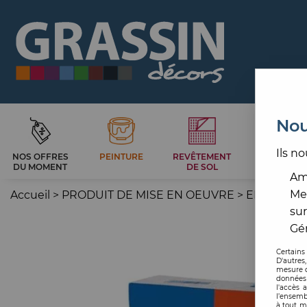
Nou
Ils no
NOS OFFRES
PEINTURE
REVÊTEMENT
CARRELAG
DU MOMENT
DE SOL
ET BAIN
Amé
Me
Accueil
>
PRODUIT DE MISE EN OEUVRE
>
ENDUIT
>
sur
Gér
Certains
D'autres
mesure d
données 
l'accès 
l’ensemb
à tout m