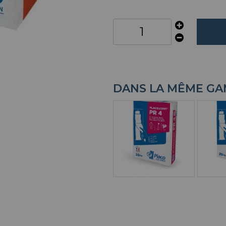
DANS LA MÊME G
ENDUIT PR4
E