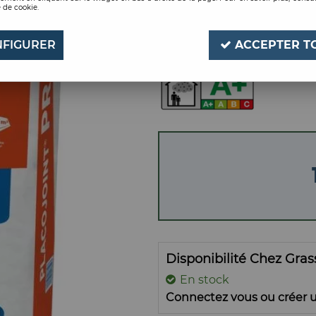
 de cookie.
SAC 25KG
Soyez le premier à donner
FIGURER
ACCEPTER T
Disponibilité Chez Gra
En stock
Connectez vous ou créer u