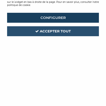
sur le widget en bas à droite de la page. Pour en savoir plus, consulter notre
politique de cookie.
CONFIGURER
ACCEPTER TOUT
COMABI
Code produit :
336543
| Réf. interne :
OP000888
ECHAFAUDAGE Z TOWER
HAUTEUR DE TRAVAIL 3.80M
Soyez le premier à donner votre avis !
PRIX PUBLIC
5046
,
00
€
TTC