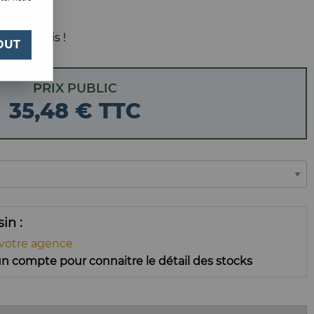
 votre avis !
OUT
PRIX PUBLIC
35
,
48
€
TTC
ssin
 votre agence
n compte pour connaitre le détail des stocks