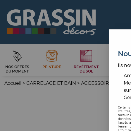
Nou
Ils no
NOS OFFRES
PEINTURE
REVÊTEMENT
CARRELAG
DU MOMENT
DE SOL
ET BAIN
Amé
Me
Accueil
>
CARRELAGE ET BAIN
>
ACCESSOIRE CARRE
sur
Gér
Certains
D'autres
mesure d
données 
l'accès 
l’ensemb
à tout m