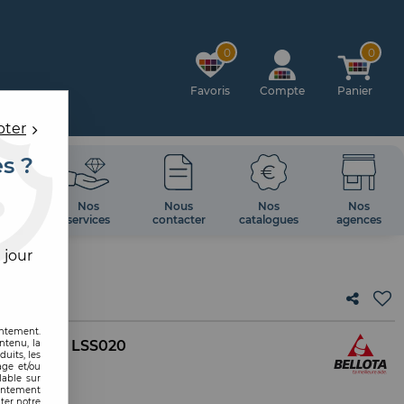
0
0
Favoris
Compte
Panier
pter
es ?
OIRES
Nos
Nous
Nos
Nos
 MUR
services
contacter
catalogues
agences
 jour
entement.
ntenu, la
. interne :
LSS020
uits, les
age et/ou
lable sur
SH
sentement
ter notre