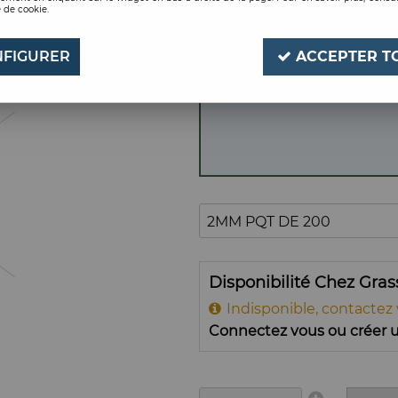
 de cookie.
2MM PQT DE 200
Soyez le premier à donner
FIGURER
ACCEPTER T
Disponibilité Chez Gra
Indisponible, contactez
Connectez vous ou créer u