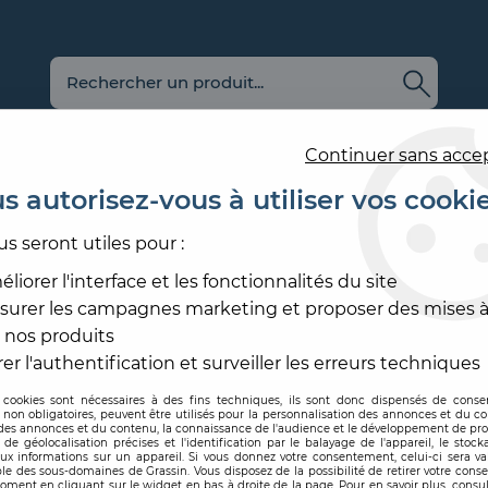
Continuer sans acce
s autorisez-vous à utiliser vos cooki
us seront utiles pour :
E
REVÊTEMENT
OUTILLAGE
PRODUITS DE
ACCESS
MURAL
ET MATÉRIEL
MISE EN ŒUVRE
SOL ET
liorer l'interface et les fonctionnalités du site
surer les campagnes marketing et proposer des mises à
LAGE
>
CROISILLON
>
CROISILLON PUSH
 nos produits
BELLOTA
er l'authentification et surveiller les erreurs techniques
 cookies sont nécessaires à des fins techniques, ils sont donc dispensés de cons
, non obligatoires, peuvent être utilisés pour la personnalisation des annonces et du co
Code produit :
165378
| Réf
es annonces et du contenu, la connaissance de l'audience et le développement de prod
de géolocalisation précises et l'identification par le balayage de l'appareil, le stock
aux informations sur un appareil. Si vous donnez votre consentement, celui-ci sera va
CROISILLON PU
le des sous-domaines de Grassin. Vous disposez de la possibilité de retirer votre con
oment en cliquant sur le widget en bas à droite de la page. Pour en savoir plus, consul