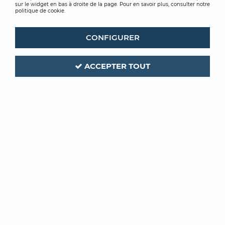
sur le widget en bas à droite de la page. Pour en savoir plus, consulter notre
politique de cookie.
CONFIGURER
ACCEPTER TOUT
ST LUC
Code produit :
211529
COLORANT LUC O TEINT
500ML
TEINTE JAUNE BRILLANT 2002
Soyez le premier à donner votre avis !
PRIX PUBLIC