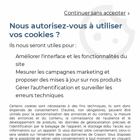
0
Continuer sans accepter
Nous autorisez-vous à utiliser
vos cookies ?
Accueil
>
PEINTURE
>
DIVERS PEINTURE
>
COLORANT ET SURTEINTE
>
COLORANT LUC O TEINT
Ils nous seront utiles pour :
500ML
Améliorer l'interface et les fonctionnalités du
site
Mesurer les campagnes marketing et
proposer des mises à jour sur nos produits
Gérer l'authentification et surveiller les
erreurs techniques
Certains cookies sont nécessaires à des fins techniques, ils sont donc
dispensés de consentement. D'autres, non obligatoires, peuvent être
utilisés pour la personnalisation des annonces et du contenu, la mesure
des annonces et du contenu, la connaissance de l'audience et le
développement de produits, les données de géolocalisation précises et
l'identification par le balayage de l'appareil, le stockage et/ou l'accès aux
informations sur un appareil. Si vous donnez votre consentement, celui-ci
sera valable sur l’ensemble des sous-domaines de Grassin. Vous disposez
de la possibilité de retirer votre consentement à tout moment en cliquant