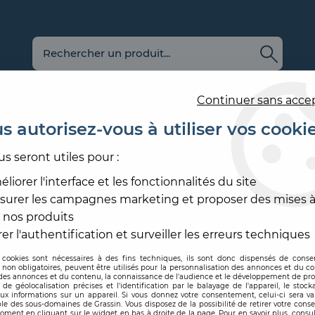
Continuer sans acce
s autorisez-vous à utiliser vos cooki
us seront utiles pour :
E
REVÊTEMENT
OUTILLAGE
PRODUITS DE
ACCESS
MURAL
ET MATÉRIEL
MISE EN ŒUVRE
SOL ET
liorer l'interface et les fonctionnalités du site
surer les campagnes marketing et proposer des mises à
ILM SEMI-ÉPAIS D3-I1
>
COLOR SILOFLEX
 nos produits
PRB
er l'authentification et surveiller les erreurs techniques
 cookies sont nécessaires à des fins techniques, ils sont donc dispensés de cons
, non obligatoires, peuvent être utilisés pour la personnalisation des annonces et du co
Code produit :
198558
es annonces et du contenu, la connaissance de l'audience et le développement de prod
de géolocalisation précises et l'identification par le balayage de l'appareil, le stock
aux informations sur un appareil. Si vous donnez votre consentement, celui-ci sera va
COLOR SILOFLE
le des sous-domaines de Grassin. Vous disposez de la possibilité de retirer votre con
oment en cliquant sur le widget en bas à droite de la page. Pour en savoir plus, consul