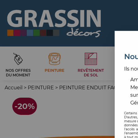
Nou
Ils no
NOS OFFRES
PEINTURE
REVÊTEMENT
CARRELAG
DU MOMENT
DE SOL
ET BAIN
Amé
Me
Accueil
>
PEINTURE
>
PEINTURE ENDUIT FAÇADE
>
F
sur
Gér
-
20
%
Certains
D'autres
mesure d
données 
l'accès 
l’ensemb
à tout m