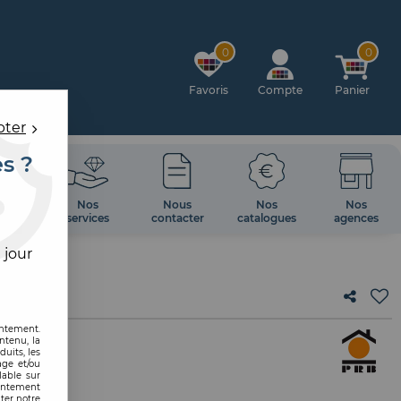
0
0
Favoris
Compte
Panier
pter
es ?
OIRES
Nos
Nous
Nos
Nos
 MUR
services
contacter
catalogues
agences
 jour
entement.
ntenu, la
uits, les
age et/ou
lable sur
X
sentement
ter notre