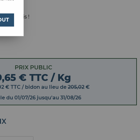
NC 17KG
 votre avis !
OUT
PRIX PUBLIC
9,65 € TTC / Kg
02
€
TTC
/ bidon
au lieu de
205,02
€
ble
du
01/07/26
jusqu'au
31/08/26
IX