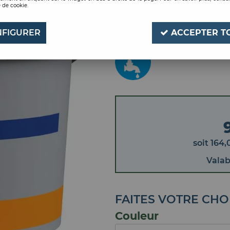
 de cookie.
PEINTURE D3 I1 BLA
Soyez le premier à donner
FIGURER
ACCEPTER T
soit
164
,
Vala
FAITES VOTRE CHO
Couleur