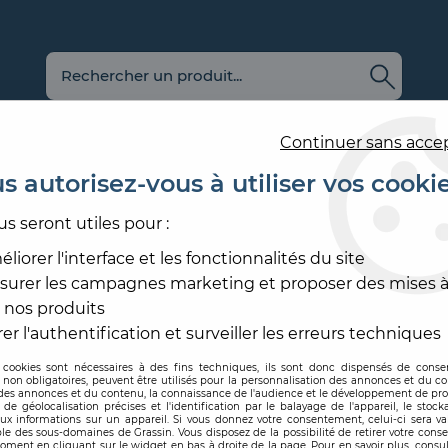
Continuer sans acce
s autorisez-vous à utiliser vos cooki
us seront utiles pour :
E
REVÊTEMENT
OUTILLAGE
PRODUITS DE
ACCESS
MURAL
ET MATÉRIEL
MISE EN ŒUVRE
SOL ET
liorer l'interface et les fonctionnalités du site
surer les campagnes marketing et proposer des mises à
RALE
>
PRÊTE À L'EMPLOI
>
COLLE CLEARPRO ARTE
 nos produits
ARTE
er l'authentification et surveiller les erreurs techniques
 cookies sont nécessaires à des fins techniques, ils sont donc dispensés de cons
, non obligatoires, peuvent être utilisés pour la personnalisation des annonces et du co
Code produit :
208064
es annonces et du contenu, la connaissance de l'audience et le développement de prod
de géolocalisation précises et l'identification par le balayage de l'appareil, le stock
aux informations sur un appareil. Si vous donnez votre consentement, celui-ci sera va
COLLE CLEARPR
le des sous-domaines de Grassin. Vous disposez de la possibilité de retirer votre con
oment en cliquant sur le widget en bas à droite de la page. Pour en savoir plus, consul