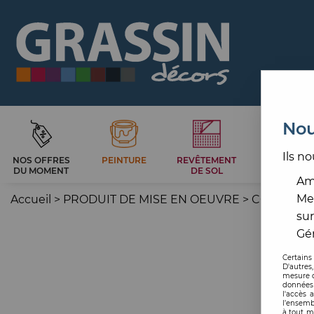
Nou
Ils no
NOS OFFRES
PEINTURE
REVÊTEMENT
CARRELAG
DU MOMENT
DE SOL
ET BAIN
Amé
Me
Accueil
>
PRODUIT DE MISE EN OEUVRE
>
COLLE MU
sur
Gér
Certains
D'autres
mesure d
données 
l'accès 
l’ensemb
à tout m