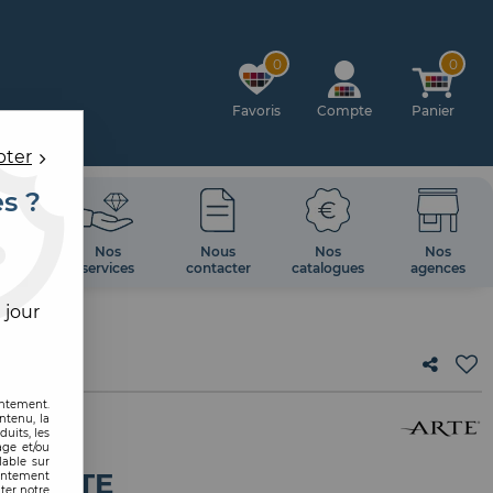
0
0
Favoris
Compte
Panier
pter
es ?
OIRES
Nos
Nous
Nos
Nos
 MUR
services
contacter
catalogues
agences
 jour
entement.
ntenu, la
uits, les
age et/ou
lable sur
O ARTE
sentement
ter notre