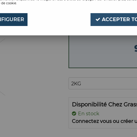
 de cookie.
2KG
Soyez le premier à donner
FIGURER
ACCEPTER T
Disponibilité Chez Gra
En stock
Connectez vous ou créer u