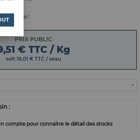
 votre avis !
OUT
PRIX PUBLIC
9,51 € TTC / Kg
soit
19
,
01
€
TTC
/ seau
ssin
n compte pour connaitre le détail des stocks