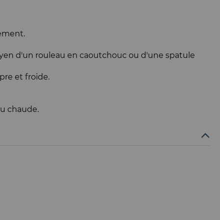
tement.
u moyen d'un rouleau en caoutchouc ou d'une spatule
re et froide.
au chaude.