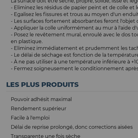
La surface doit être sèche, propre, solide, lisse et 
- Eliminez les résidus de papier peint et de colle et 
- Egalisez les fissures et trous au moyen d'un endui
- Les surfaces fortement absorbantes feront l'objet
- Appliquer la colle uniformément au mur à l'aide d'
- Posez le revêtement mural, enroulé avec le dos tou
en plastique.
- Eliminez immédiatement et prudemment les taches 
- Le délai de séchage est fonction de la température
- À ne pas utiliser à une température inférieure à +1
- Fermez soigneusement le conditionnement après 
LES PLUS PRODUITS
Pouvoir adhésit maximal
Rendement supérieur
Facile à l'emploi
Délai de reprise prolongé, donc corrections aisées
Transparente une fois sèche