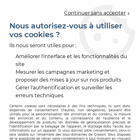
0
Continuer sans accepter
Nous autorisez-vous à utiliser
vos cookies ?
Accueil
>
OUTILLAGE
>
PRÉPARATION NETTOYAGE CHANTIER
>
RUBAN ET MASQUAGE
Ils nous seront utiles pour :
>
BANDES ARRET DE RAGREAGE
Améliorer l'interface et les fonctionnalités du
site
Mesurer les campagnes marketing et
proposer des mises à jour sur nos produits
Gérer l'authentification et surveiller les
erreurs techniques
Certains cookies sont nécessaires à des fins techniques, ils sont donc
dispensés de consentement. D'autres, non obligatoires, peuvent être
utilisés pour la personnalisation des annonces et du contenu, la mesure
des annonces et du contenu, la connaissance de l'audience et le
développement de produits, les données de géolocalisation précises et
l'identification par le balayage de l'appareil, le stockage et/ou l'accès aux
informations sur un appareil. Si vous donnez votre consentement, celui-ci
sera valable sur l’ensemble des sous-domaines de Grassin. Vous disposez
de la possibilité de retirer votre consentement à tout moment en cliquant