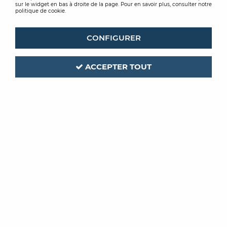
sur le widget en bas à droite de la page. Pour en savoir plus, consulter notre
politique de cookie.
CONFIGURER
ACCEPTER TOUT
ROMUS
Code produit :
165352
| Réf. interne :
94003
BANDES ARRET DE RAGREAGE
15X15MM 10ML
Soyez le premier à donner votre avis !
PRIX PUBLIC