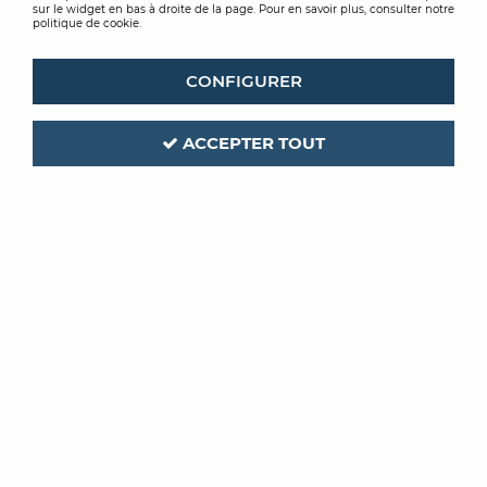
sur le widget en bas à droite de la page. Pour en savoir plus, consulter notre
politique de cookie.
CONFIGURER
ACCEPTER TOUT
ST LUC
Code produit :
AQUA LUC VELOURS
Soyez le premier à donner votre avis !