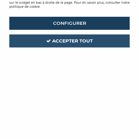
sur le widget en bas à droite de la page. Pour en savoir plus, consulter notre
politique de cookie.
CONFIGURER
ACCEPTER TOUT
UDIREV
Code produit :
429982
| Réf. interne :
676100
SOUS COUCHE JUMPAX BASIC
7MM 1200X600MM CARTON DE 2.88M2
Soyez le premier à donner votre avis !