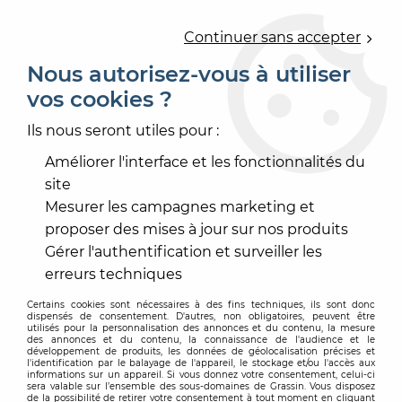
0
Continuer sans accepter
Nous autorisez-vous à utiliser
vos cookies ?
Accueil
>
REVÊTEMENT DE SOL
>
ACCESSOIRE REVÊTEMENT SOL
>
SOUS-COUCHE
>
SOUS
Ils nous seront utiles pour :
COUCHE JUMPAX BASIC
Améliorer l'interface et les fonctionnalités du
site
Mesurer les campagnes marketing et
proposer des mises à jour sur nos produits
Gérer l'authentification et surveiller les
erreurs techniques
Certains cookies sont nécessaires à des fins techniques, ils sont donc
dispensés de consentement. D'autres, non obligatoires, peuvent être
utilisés pour la personnalisation des annonces et du contenu, la mesure
des annonces et du contenu, la connaissance de l'audience et le
développement de produits, les données de géolocalisation précises et
l'identification par le balayage de l'appareil, le stockage et/ou l'accès aux
informations sur un appareil. Si vous donnez votre consentement, celui-ci
sera valable sur l’ensemble des sous-domaines de Grassin. Vous disposez
de la possibilité de retirer votre consentement à tout moment en cliquant