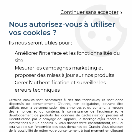
0
Continuer sans accepter
Nous autorisez-vous à utiliser
vos cookies ?
Accueil
>
OUTILLAGE
>
OUTILLAGE ÉLECTROPORTATIF
>
ASPIRER
Ils nous seront utiles pour :
ASPIRER
Améliorer l'interface et les fonctionnalités du
site
Mesurer les campagnes marketing et
proposer des mises à jour sur nos produits
Gérer l'authentification et surveiller les
TRIER & FILTRER
erreurs techniques
Certains cookies sont nécessaires à des fins techniques, ils sont donc
dispensés de consentement. D'autres, non obligatoires, peuvent être
7 articles sur
7
utilisés pour la personnalisation des annonces et du contenu, la mesure
des annonces et du contenu, la connaissance de l'audience et le
développement de produits, les données de géolocalisation précises et
l'identification par le balayage de l'appareil, le stockage et/ou l'accès aux
informations sur un appareil. Si vous donnez votre consentement, celui-ci
sera valable sur l’ensemble des sous-domaines de Grassin. Vous disposez
de la possibilité de retirer votre consentement à tout moment en cliquant