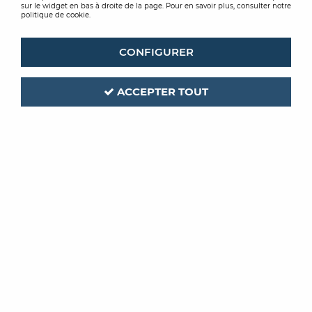
sur le widget en bas à droite de la page. Pour en savoir plus, consulter notre
politique de cookie.
CONFIGURER
ACCEPTER TOUT
RUBI
MIRKA
ASPIRATEUR AS-30
ASPIRATEUR 1230L
PRO 210 240V
PC 230V
277,51 €
TTC
948,73 €
TTC
/ Unité
/ Unité
ACHAT RAPIDE
ACHAT RAPIDE